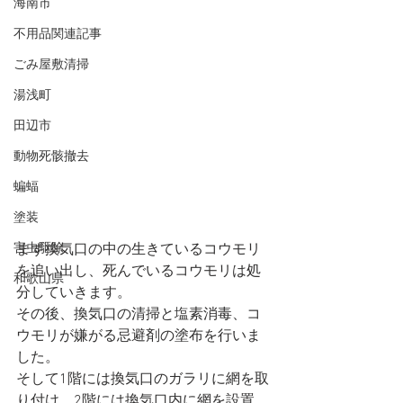
海南市
不用品関連記事
ごみ屋敷清掃
湯浅町
田辺市
動物死骸撤去
蝙蝠
塗装
まず換気口の中の生きているコウモリ
害虫駆除
を追い出し、死んでいるコウモリは処
和歌山県
分していきます。
その後、換気口の清掃と塩素消毒、コ
ウモリが嫌がる忌避剤の塗布を行いま
した。
そして1階には換気口のガラリに網を取
り付け、2階には換気口内に網を設置