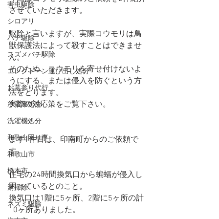
害虫駆除
させていただきます。
シロアリ
駆除と言いますが、実際コウモリは鳥
ハチ駆除
獣保護法によって殺すことはできませ
スズメバチ駆除
ん。
そのため、コウモリを寄せ付けないよ
エレクトーン運び出し処分
うにする、または侵入を防ぐという方
お墓参り代行
法をとります。
実際の対応策をご覧下さい。
冷蔵庫処分
洗濯機処分
和歌山困り事
まず1件目は、印南町からのご依頼で
す。
和歌山市
橋本市
住宅の24時間換気口から蝙蝠が侵入し
困っているとのこと。
溝掃除
換気口は1階に5ヶ所、2階に5ヶ所の計
ネズミ駆除
10ヶ所ありました。