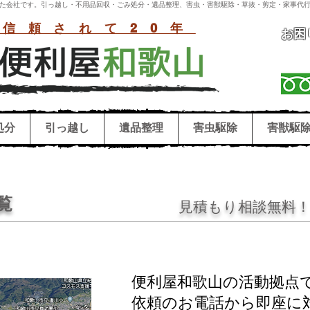
付いた会社です。引っ越し・不用品回収・ごみ処分・遺品整理、害虫・害獣駆除・草抜・剪定・家事代行
信頼されて20年
お困
処分
引っ越し
遺品整理
害虫駆除
害獣駆
覧
見積もり相談無料！ 
便利屋和歌山の活動拠点
依頼のお電話から即座に