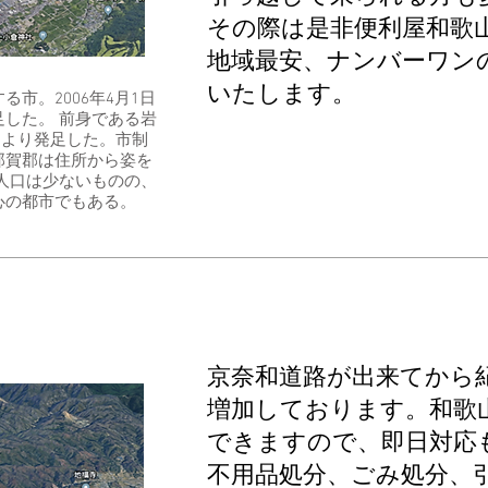
その際は是非便利屋和歌
地域最安、ナンバーワン
いたします。
市。2006年4月1日
した。 前身である岩
併により発足した。市制
那賀郡は住所から姿を
人口は少ないものの、
心の都市でもある。
京奈和道路が出来てから
増加しております。和歌
できますので、即日対応
不用品処分、ごみ処分、