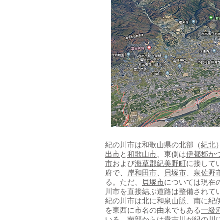
紀の川市は和歌山県の北部（
紀北
出市
と
和歌山市
、東側は
伊都郡
か
市
および
海草郡
紀美野町
に接して
府で、
岸和田市
、
貝塚市
、
泉佐野
る。ただ、
貝塚市
については現在
川市を直接結ぶ道路は整備されて
紀の川市は北に
和泉山脈
、南に
紀
を東西に市名の由来でもある
一級