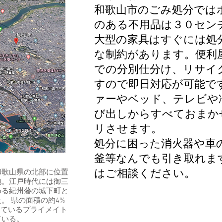
和歌山市のごみ処分では
のある不用品は３０セン
大型の家具はすぐには処
な制約があります。便利
での分別仕分け、リサイ
すので即日対応が可能で
ァーやベッド、テレビや
び出しからすべておまか
リさせます。
​処分に困った消火器や車
釜等なんでも引き取れま
はご相談ください。
和歌山県の北部に位置
地。江戸時代には御三
める紀州藩の城下町と
。 県の面積の約4%
しているプライメイト
ている。