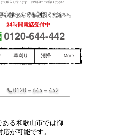
まで幅広く行います。 お気軽にご相談ください。
り事
はなんでも相談ください。
24
時間電話受付中
0120-644-442
除
草刈り
清掃
More
0120－644－442
である和歌山市では
御
対応が可能です。