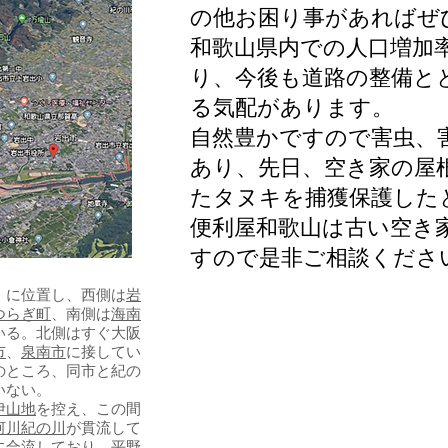
の他お困り事があればぜ
和歌山県内での人口増加
り、今後も道路の整備と
る気配があります。
自然豊かですので害虫、
あり、先日、空き家の屋
たタヌキを捕獲保護した
便利屋和歌山は古い空き
すので
​是非ご相談くださ
）に位置し、西側は
岩
つらぎ町
、南側は
海南
いる。北側はすぐ大阪
市
、
泉南市
に接してい
のところ、同市と紀の
いない。
伊山地
を控え、この間
河川
紀の川
が貫流して