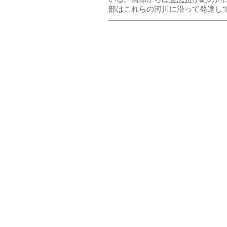
いる。南部からは
貴志川
が紀の川
部はこれらの河川に沿って発達し