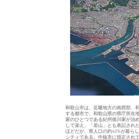
和歌山市は、近畿地方の南西部、
する都市で、和歌山県の県庁所在
家のひとつである紀州徳川家が治
して栄え、「若山」とも表記された
ほどだが、県人口の約40%が暮ら
シティである。中核市に指定され