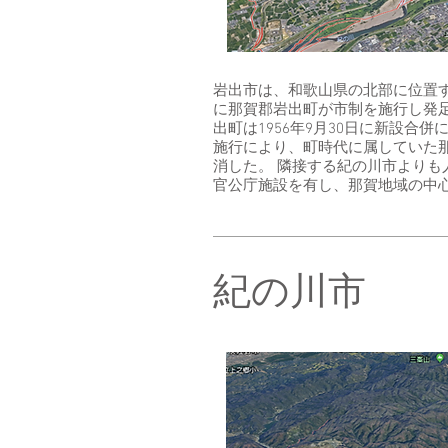
岩出市は、和歌山県の北部に位置する
に那賀郡岩出町が市制を施行し発足
出町は1956年9月30日に新設合
施行により、町時代に属していた
消した。 隣接する紀の川市よりも
官公庁施設を有し、那賀地域の中
紀の川市