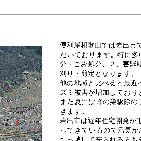
便利屋和歌山では岩出市
だいております。特に多
分・ごみ処分、２、害獣
刈り・剪定となります。
他の地域と比べると最近
ズミ被害が増加しており
また
夏には蜂の巣駆除の
きます。
岩出市は近年住宅開発が
ってきているので活気が
引っ越して来られる方も