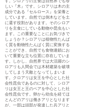
す。シロアリの主食は自然界でも珍
しい『木』です。シロアリは木の主
成分である『セルロース』を栄養と
しています。自然では倒木などを土
に還す役割があります。そのシロア
リを主食にしている動物や昆虫もい
ます。この重要なことにお気づきで
しょうか？シロアリは植物性たんぱ
く質を動物性たんぱく質に変換する
ことができ、自然でも食物連鎖にお
いて重要な立ち位置に存在していま
す。しかし、自然界では大活躍のシ
ロアリも人間会では木材建築を破壊
してしまう天敵となってしまいま
す。クロアリは女王を中心とした社
会性昆虫であるのに対して、シロア
リは女王と王のペアを中心とした社
会性昆虫です。卵から幼虫を経てほ
とんどのアリは働きアリとなります
が、一部は頭部が発達した兵アリと