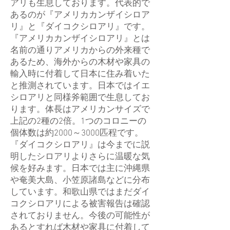
アリも生息しております。代表的で
あるのが『アメリカカンザイシロア
リ』と『ダイコクシロアリ』です。
『アメリカカンザイシロアリ』とは
名前の通りアメリカからの外来種で
あるため、海外からの木材や家具の
輸入時に付着して日本に住み着いた
と推測されています。日本ではイエ
シロアリと同様斧範囲で生息してお
ります。体長はアメリカンサイズで
上記の2種の2倍。1つのコロニーの
個体数は約2000～3000匹程です。
『ダイコクシロアリ』は今までに説
明したシロアリよりさらに温暖な気
候を好みます。日本では主に沖縄県
や奄美大島、小笠原諸島などに分布
しています。和歌山県ではまだダイ
コクシロアリによる被害報告は確認
されておりません。今後の可能性が
あるとすれば木材や家具に付着して