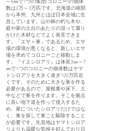
～6㎜で1つの集団(コロニー)の個体
数は2万～3万匹です。北海道の南部
から本州、九州とほぼ日本全域に生
息しています。山や林の朽ち木や、
庭や家の土台のあたりの湿って腐り
かけた木材などでよく発見できま
す。「エサ＝巣」であるため、エサ
場の環境が悪くなると、新しいエサ
場を求めてコロニーごと移動しま
す。『イエシロアリ』は体長3㎜～7
㎜で1つのコロニーの個体数はヤマ
トシロアリを大きく凌ぎ100万匹近
くです。そのために大きな巣を作る
必要があるので、屋根裏や床下、土
中などで巣を作ります。そこを拠点
に長い地下道を作って侵入するた
め、家についたシロアリだけではな
く、巣を探して巣ごと駆除すること
が必要です。生息地はヤマトシロア
リよりも温暖な気候を好んでおり日