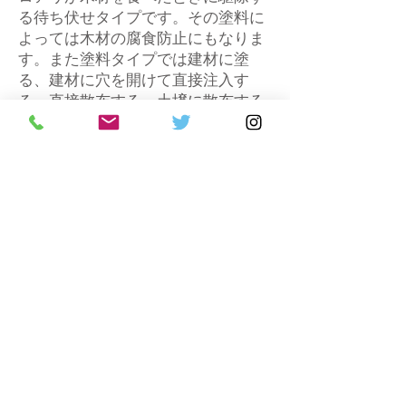
る待ち伏せタイプです。その塗料に
よっては木材の腐食防止にもなりま
す。また塗料タイプでは建材に塗
る、建材に穴を開けて直接注入す
る、直接散布する、土壌に散布する
などの様々なタイプがあります。注
意点としては効果を期待するあまり
散布しすぎてしまうと臭いが残るこ
とや、健康を害することにつながる
危険性があるので注意が必要です。
シロアリの予防や駆除になると基本
的にＤＩＹの技術と知識が必要とな
ります。予防であれば、季節ごとの
シロアリのチェックなどはＤＩＹで
も十分行うことができると思われま
す。しかし、すべての人がＤＩＹを
趣味としているとは言えません。特
に駆除ともなれば、ＤＩＹの趣味の
領域でも完璧に駆除することは容易