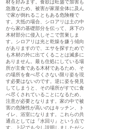
材を好みます。食欲は旺盛で加害も
急激なため、被害が家屋全体に及ん
で家が倒れることもある危険種で
す。大抵の場合、シロアリは土の中
から家の基礎部分を伝って、床下の
木材部分に侵入しそこで営巣しま
す。シロアリは光と乾燥を嫌う傾向
がありますので、エサを探すためで
も木材の外に出てくることは滅多に
ありません。最も住処にしている場
所が主食である木材であるため、そ
の場所を食べ尽くさない限り姿を現
す必要はないのです。逆に姿を発見
してしまうと、その場所がすでに食
べ尽くされていることになるため、
注意が必要となります。家の中で被
害の危険性が高いのはキッチン、ト
イレ、浴室になります。これらの共
通点としては『水回り』という点で
す。上記でも少し説明しましたがシ