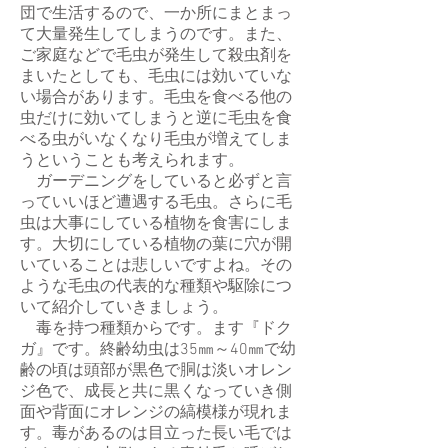
団で生活するので、一か所にまとまっ
て大量発生してしまうのです。また、
ご家庭などで毛虫が発生して殺虫剤を
まいたとしても、毛虫には効いていな
い場合があります。毛虫を食べる他の
虫だけに効いてしまうと逆に毛虫を食
べる虫がいなくなり毛虫が増えてしま
うということも考えられます。
ガーデニングをしていると必ずと言
っていいほど遭遇する毛虫。さらに毛
虫は大事にしている植物を食害にしま
す。大切にしている植物の葉に穴が開
いていることは悲しいですよね。その
ような毛虫の代表的な種類や駆除につ
いて紹介していきましょう。
毒を持つ種類からです。ます『ドク
ガ』です。終齢幼虫は35㎜～40㎜で幼
齢の頃は頭部が黒色で胴は淡いオレン
ジ色で、成長と共に黒くなっていき側
面や背面にオレンジの縞模様が現れま
す。毒があるのは目立った長い毛では