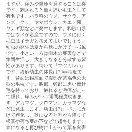
ますが、痒みや発疹を発することは稀
です。刺されると最も痛い毛虫として
有名です。バラ科のウメ、サクラ、ア
ンズ、クリ、ヤマボウシ、カエデ類、
ヤナギ類などに発生します。和歌山県
ではウメが名産ですので、ウメに付く
毛虫はイラガと考えてよいでしょう。
幼虫の発生は夏から秋にかけて1～2回
です。小さいころは樹木の葉裏などで
集団生活し、大きくなると分散する習
性があります。続いて『マツカレハ』
です。終齢幼虫の体長は70㎜程度で
す。背面は銀灰面で腹部が茶褐色の大
型の毛虫です。胸部、頭部に黒い毒針
毛を持っており、触れると激痛が走っ
て腫れ、痒みが1～2週間程度続きま
す。アカマツ、クロマツ、カラマツな
どに発生します。幼虫は7月～9月にか
けて孵化し、秋になると幹から降りて
根基や落ち葉の下などで超冬します。
春になると再び樹に上がって葉を食害