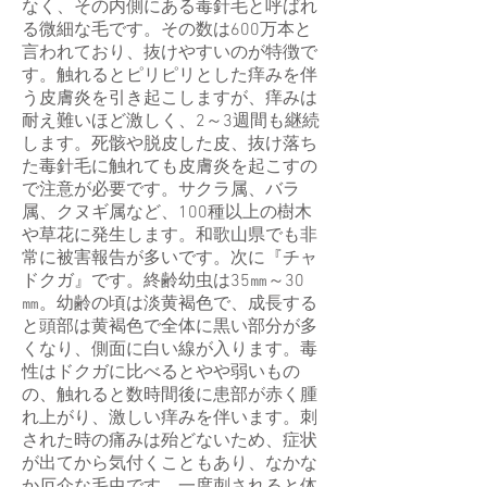
なく、その内側にある毒針毛と呼ばれ
る微細な毛です。その数は600万本と
言われており、抜けやすいのが特徴で
す。触れるとピリピリとした痒みを伴
う皮膚炎を引き起こしますが、痒みは
耐え難いほど激しく、2～3週間も継続
します。死骸や脱皮した皮、抜け落ち
た毒針毛に触れても皮膚炎を起こすの
で注意が必要です。サクラ属、バラ
属、クヌギ属など、100種以上の樹木
や草花に発生します。和歌山県でも非
常に被害報告が多いです。次に『チャ
ドクガ』です。終齢幼虫は35㎜～30
㎜。幼齢の頃は淡黄褐色で、成長する
と頭部は黄褐色で全体に黒い部分が多
くなり、側面に白い線が入ります。毒
性はドクガに比べるとやや弱いもの
の、触れると数時間後に患部が赤く腫
れ上がり、激しい痒みを伴います。刺
された時の痛みは殆どないため、症状
が出てから気付くこともあり、なかな