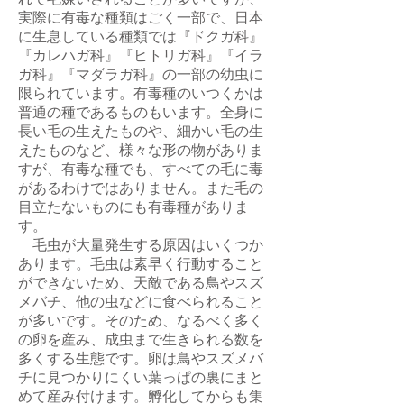
れて毛嫌いされることが多いですが、
実際に有毒な種類はごく一部で、日本
に生息している種類では『ドクガ科』
『カレハガ科』『ヒトリガ科』『イラ
ガ科』『マダラガ科』の一部の幼虫に
限られています。有毒種のいつくかは
普通の種であるものもいます。全身に
長い毛の生えたものや、細かい毛の生
えたものなど、様々な形の物がありま
すが、有毒な種でも、すべての毛に毒
があるわけではありません。また毛の
目立たないものにも有毒種がありま
す。
毛虫が大量発生する原因はいくつか
あります。毛虫は素早く行動すること
ができないため、天敵である鳥やスズ
メバチ、他の虫などに食べられること
が多いです。そのため、なるべく多く
の卵を産み、成虫まで生きられる数を
多くする生態です。卵は鳥やスズメバ
チに見つかりにくい葉っぱの裏にまと
めて産み付けます。孵化してからも集