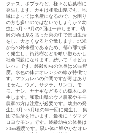
タナス、ポプラなど、様々な広葉樹に
発生します。カキは和歌山県でも、地
域によっては名産になるので、お困り
の方も多いのではないでしょうか？幼
虫は5月～9月の2回は一声します。幼
齢の頃は糸を貼った巣の中で集団生活
をし、大きくなると分散します。北米
からの外来種であるため、都市部で多
く発生し、街路樹などを喰い散らかし
社会問題になります。続いて『オビカ
レハ』です。終齢幼虫の体長は60㎜程
度。水色の体にオレンジの線が特徴で
す。マツカレハの仲間ですが毒はあり
ません。ウメ、サクラ、リンゴ、モ
モ、ナシ、ヤナギなど多くの樹木に発
生します。和歌山県のウメ農家やモモ
農家の方は注意が必要です。幼虫の発
生は3月～6月頃の年一回に発生し、集
団で生活を行います。最後に『ツマグ
ロヨウモン』です。終齢幼虫の体長は
30㎜程度です。黒い体に鮮やかなオレ