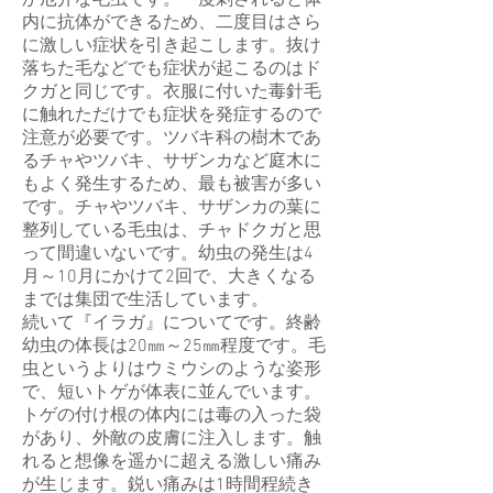
か厄介な毛虫です。一度刺されると体
内に抗体ができるため、二度目はさら
に激しい症状を引き起こします。抜け
落ちた毛などでも症状が起こるのはド
クガと同じです。衣服に付いた毒針毛
に触れただけでも症状を発症するので
注意が必要です。ツバキ科の樹木であ
るチャやツバキ、サザンカなど庭木に
もよく発生するため、最も被害が多い
です。チャやツバキ、サザンカの葉に
整列している毛虫は、チャドクガと思
って間違いないです。幼虫の発生は4
月～10月にかけて2回で、大きくなる
までは集団で生活しています。
続いて『イラガ』についてです。終齢
幼虫の体長は20㎜～25㎜程度です。毛
虫というよりはウミウシのような姿形
で、短いトゲが体表に並んでいます。
トゲの付け根の体内には毒の入った袋
があり、外敵の皮膚に注入します。触
れると想像を遥かに超える激しい痛み
が生じます。鋭い痛みは1時間程続き