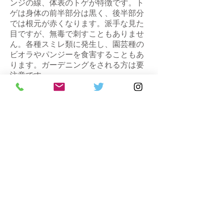
ンジの線、体表のトゲが特徴です。ト
ゲは身体の前半部分は黒く、後半部分
では根元が赤くなります。派手な見た
目ですが、無毒で刺すこともありませ
ん。各種スミレ類に発生し、園芸種の
ビオラやパンジーを食害することもあ
ります。ガーデニングをされる方は要
注意です。
ここからは毛虫の駆除に関するお話
をお伝えしていこうと思います。毛虫
は幼齢であれば基本的に群れている事
が多いので、駆除は比較的に楽になり
ます。多くの毛虫は春先、秋口に発生
するので、幼虫が小さな内に発見する
事が大切です。まず、上記でも説明し
たように毛虫には毒針毛をもつ種類が
います。よく発見されるのは『ドク
ガ』と『チャドクガ』です。このよう
な種類の駆除には細心の注意が必要で
す。出来る限り肌を露出しない様に長
袖、長ズボン、手袋、帽子、ゴーグ