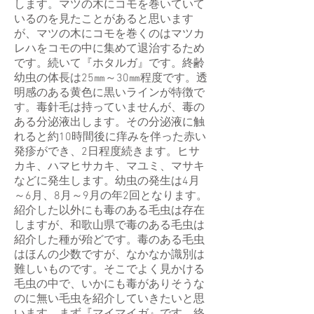
します。マツの木にコモを巻いていて
いるのを見たことがあると思います
が、マツの木にコモを巻くのはマツカ
レハをコモの中に集めて退治するため
です。続いて『ホタルガ』です。終齢
幼虫の体長は25㎜～30㎜程度です。透
明感のある黄色に黒いラインが特徴で
す。毒針毛は持っていませんが、毒の
ある分泌液出します。その分泌液に触
れると約10時間後に痒みを伴った赤い
発疹ができ、2日程度続きます。ヒサ
カキ、ハマヒサカキ、マユミ、マサキ
などに発生します。幼虫の発生は4月
～6月、8月～9月の年2回となります。
紹介した以外にも毒のある毛虫は存在
しますが、和歌山県で毒のある毛虫は
紹介した種が殆どです。毒のある毛虫
はほんの少数ですが、なかなか識別は
難しいものです。そこでよく見かける
毛虫の中で、いかにも毒がありそうな
のに無い毛虫を紹介していきたいと思