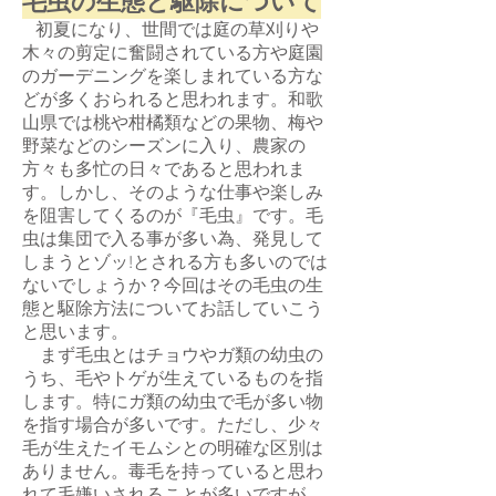
毛虫の生態と駆除について
初夏になり、世間では庭の草刈りや
木々の剪定に奮闘されている方や庭園
のガーデニングを楽しまれている方な
どが多くおられると思われます。和歌
山県では桃や柑橘類などの果物、梅や
野菜などのシーズンに入り、農家の
方々も多忙の日々であると思われま
す。しかし、そのような仕事や楽しみ
を阻害してくるのが『毛虫』です。毛
虫は集団で入る事が多い為、発見して
しまうとゾッ!とされる方も多いのでは
ないでしょうか？今回はその毛虫の生
態と駆除方法についてお話していこう
と思います。
まず毛虫とはチョウやガ類の幼虫の
うち、毛やトゲが生えているものを指
します。特にガ類の幼虫で毛が多い物
を指す場合が多いです。ただし、少々
毛が生えたイモムシとの明確な区別は
ありません。毒毛を持っていると思わ