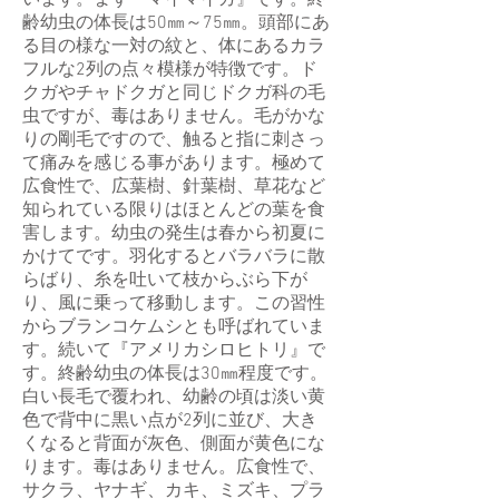
います。まず『マイマイガ』です。終
齢幼虫の体長は50㎜～75㎜。頭部にあ
る目の様な一対の紋と、体にあるカラ
フルな2列の点々模様が特徴です。ド
クガやチャドクガと同じドクガ科の毛
虫ですが、毒はありません。毛がかな
りの剛毛ですので、触ると指に刺さっ
て痛みを感じる事があります。極めて
広食性で、広葉樹、針葉樹、草花など
知られている限りはほとんどの葉を食
害します。幼虫の発生は春から初夏に
かけてです。羽化するとバラバラに散
らばり、糸を吐いて枝からぶら下が
り、風に乗って移動します。この習性
からブランコケムシとも呼ばれていま
す。続いて『アメリカシロヒトリ』で
す。終齢幼虫の体長は30㎜程度です。
白い長毛で覆われ、幼齢の頃は淡い黄
色で背中に黒い点が2列に並び、大き
くなると背面が灰色、側面が黄色にな
ります。毒はありません。広食性で、
サクラ、ヤナギ、カキ、ミズキ、プラ