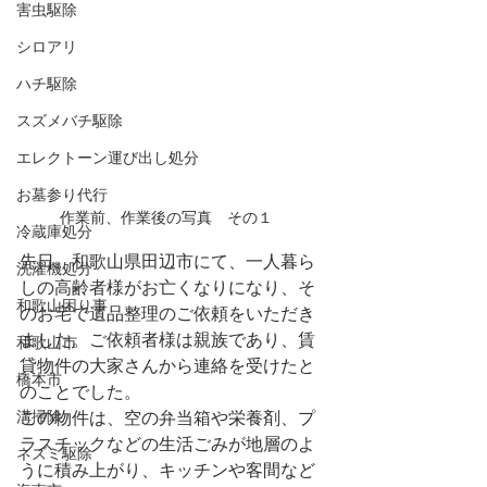
害虫駆除
シロアリ
ハチ駆除
スズメバチ駆除
エレクトーン運び出し処分
お墓参り代行
作業前、作業後の写真　その１　
冷蔵庫処分
先日、和歌山県田辺市にて、一人暮ら
洗濯機処分
しの高齢者様がお亡くなりになり、そ
和歌山困り事
のお宅で遺品整理のご依頼をいただき
ました。ご依頼者様は親族であり、賃
和歌山市
貸物件の大家さんから連絡を受けたと
橋本市
のことでした。
この物件は、空の弁当箱や栄養剤、プ
溝掃除
ラスチックなどの生活ごみが地層のよ
ネズミ駆除
うに積み上がり、キッチンや客間など