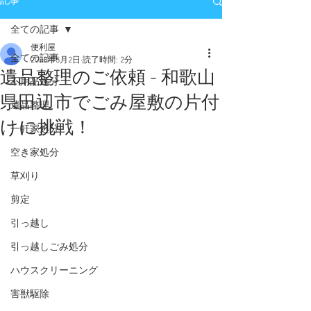
記事
全ての記事
便利屋
全ての記事
2023年5月2日
読了時間: 2分
遺品整理のご依頼 - 和歌山
不用品処分
県田辺市でごみ屋敷の片付
遺品整理
けに挑戦！
一軒家処分
空き家処分
草刈り
剪定
引っ越し
引っ越しごみ処分
ハウスクリーニング
害獣駆除