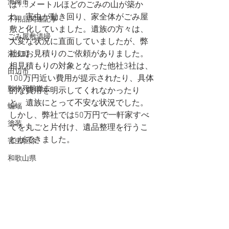
海南市
は1.5メートルほどのごみの山が築か
れ、害虫が動き回り、家全体がごみ屋
不用品関連記事
敷と化していました。遺族の方々は、
ごみ屋敷清掃
大変な状況に直面していましたが、弊
社にお見積りのご依頼がありました。
湯浅町
相見積もりの対象となった他社3社は、
田辺市
100万円近い費用が提示されたり、具体
動物死骸撤去
的な費用を明示してくれなかったり
と、遺族にとって不安な状況でした。
蝙蝠
しかし、弊社では50万円で一軒家すべ
塗装
てを丸ごと片付け、遺品整理を行うこ
とができました。
害虫駆除
和歌山県