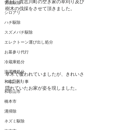
先日、貴志川町の空き家の草刈り及び
害虫駆除
樹木の伐採をさせて頂きました。
シロアリ
ハチ駆除
スズメバチ駆除
エレクトーン運び出し処分
お墓参り代行
冷蔵庫処分
洗濯機処分
草木で覆われていましたが、きれいさ
っぱり！
和歌山困り事
隠れていたお家が姿を現しました。
和歌山市
橋本市
溝掃除
ネズミ駆除