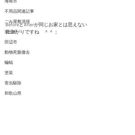
海南市
不用品関連記事
ごみ屋敷清掃
BeforeとAfterが同じお家とは思えない
仕上がりですね　＾＾；
湯浅町
田辺市
動物死骸撤去
蝙蝠
塗装
害虫駆除
和歌山県