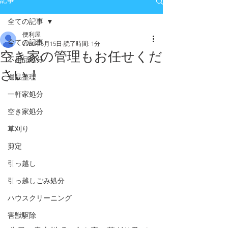
記事
全ての記事
便利屋
全ての記事
2020年6月15日
読了時間: 1分
空き家の管理もお任せくだ
不用品処分
さい！
遺品整理
一軒家処分
空き家処分
草刈り
剪定
引っ越し
引っ越しごみ処分
ハウスクリーニング
害獣駆除