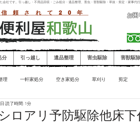
付いた会社です。引っ越し・不用品回収・ごみ処分・遺品整理、害虫・害獣駆除・草抜・剪定・家事代行
信頼されて20年
お困
処分
引っ越し
遺品整理
害虫駆除
害獣駆
整理
一軒家処分
空き家処分
草刈り
剪定
4日
読了時間: 1分
リーニング
害獣駆除
害虫駆除
シロアリ
ハチ
シロアリ予防駆除他床下
お墓参り代行
冷蔵庫処分
洗濯機処分
和歌山困り事