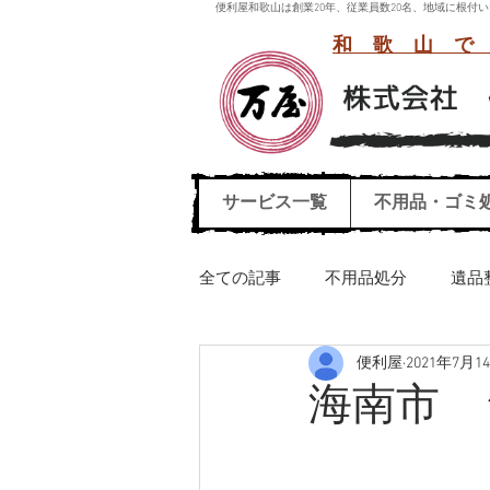
便利屋和歌山は創業20年、従業員数20名、地域に根
和歌山で
サービス一覧
不用品・ゴミ
全ての記事
不用品処分
遺品
便利屋
2021年7月1
引っ越しごみ処分
ハウスク
海南市 
エレクトーン運び出し処分