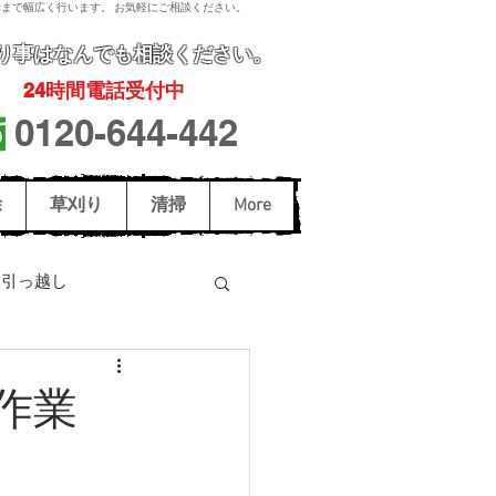
まで幅広く行います。 お気軽にご相談ください。
り事
はなんでも相談ください。
24
時間電話受付中
0120-644-442
除
草刈り
清掃
More
引っ越し
駆除
スズメバチ駆除
作業
和歌山市