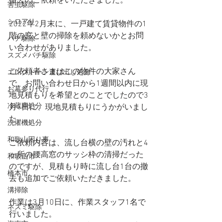
撤去のご依頼をいただきました。
害虫駆除
シロアリ
2022年2月末に、一戸建て賃貸物件の1
階の窓と壁の掃除を頼めないかとお問
ハチ駆除
い合わせがありました。
スズメバチ駆除
ご依頼者さまはこの物件の大家さん
エレクトーン運び出し処分
で、お問い合わせ日から1週間以内に現
お墓参り代行
地見積もりを希望とのことでしたので3
冷蔵庫処分
月1日に、現地見積もりにうかがいまし
た。
洗濯機処分
和歌山困り事
ご依頼内容は、流し台横の壁の汚れと4
ヶ所の腰高窓のサッシ枠の清掃だった
和歌山市
のですが、見積もり時に流し台1台の撤
橋本市
去も追加でご依頼いただきました。
溝掃除
作業は3月10日に、作業スタッフ1名で
ネズミ駆除
行いました。