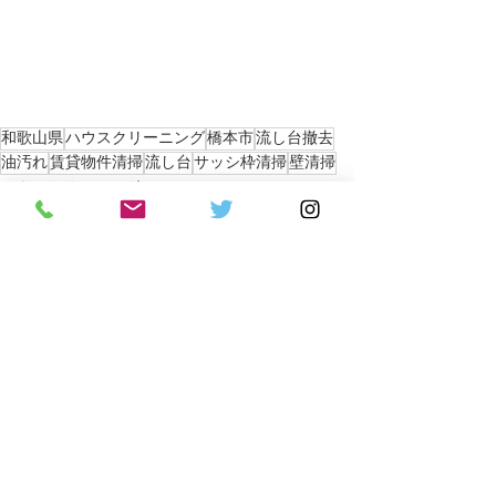
和歌山県
ハウスクリーニング
橋本市
流し台撤去
油汚れ
賃貸物件清掃
流し台
サッシ枠清掃
壁清掃
ハウスクリーニング
不用品処分
橋本市
すべて表示
最新記事