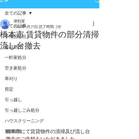
記事
全ての記事
便利屋
全ての記事
2022年4月29日
読了時間: 2分
橋本市 賃貸物件の部分清掃
不用品処分
流し台撤去
遺品整理
一軒家処分
空き家処分
草刈り
剪定
引っ越し
引っ越しごみ処分
ハウスクリーニング
橋本市にて賃貸物件の清掃及び流し台
害獣駆除