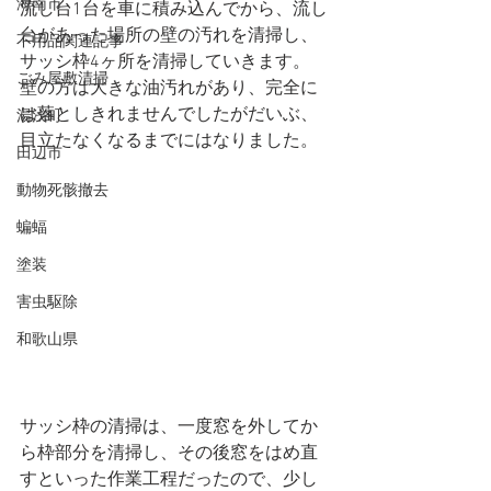
海南市
流し台1台を車に積み込んでから、流し
台があった場所の壁の汚れを清掃し、
不用品関連記事
サッシ枠4ヶ所を清掃していきます。
ごみ屋敷清掃
壁の方は大きな油汚れがあり、完全に
は落としきれませんでしたがだいぶ、
湯浅町
目立たなくなるまでにはなりました。
田辺市
動物死骸撤去
蝙蝠
塗装
害虫駆除
和歌山県
サッシ枠の清掃は、一度窓を外してか
ら枠部分を清掃し、その後窓をはめ直
すといった作業工程だったので、少し