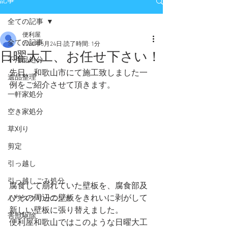
記事
全ての記事
便利屋
全ての記事
2020年5月24日
読了時間: 1分
日曜大工、お任せ下さい！
不用品処分
先日、和歌山市にて施工致しました一
遺品整理
例をご紹介させて頂きます。
一軒家処分
空き家処分
草刈り
剪定
引っ越し
引っ越しごみ処分
腐食して崩れていた壁板を、腐食部及
びその周辺の壁板をきれいに剥がして
ハウスクリーニング
新しい壁板に張り替えました。
害獣駆除
便利屋和歌山ではこのような日曜大工