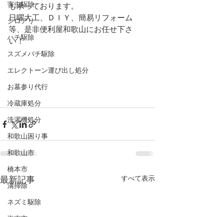
害虫駆除
も承っております。
日曜大工、ＤＩＹ、簡易リフォーム
シロアリ
等、是非便利屋和歌山にお任せ下さ
ハチ駆除
い！
スズメバチ駆除
エレクトーン運び出し処分
お墓参り代行
冷蔵庫処分
洗濯機処分
和歌山困り事
和歌山市
橋本市
すべて表示
最新記事
溝掃除
ネズミ駆除