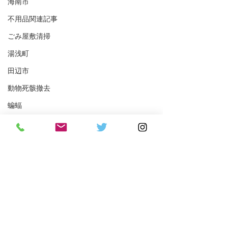
海南市
不用品関連記事
ごみ屋敷清掃
湯浅町
田辺市
動物死骸撤去
蝙蝠
塗装
害虫駆除
和歌山県
コメント
コメントを追加…
和歌山市 休耕地250坪の
和歌山市でエア
草刈施工事例
外し処分を行い