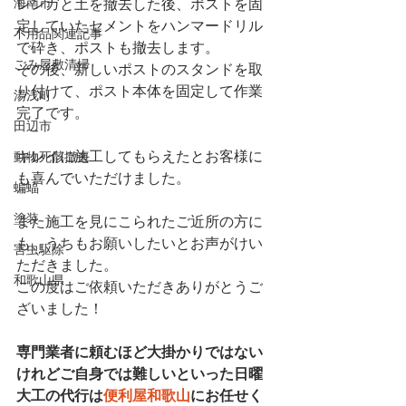
レンガと土を撤去した後、ポストを固
海南市
定していたセメントをハンマードリル
不用品関連記事
で砕き、ポストも撤去します。
ごみ屋敷清掃
その後、新しいポストのスタンドを取
り付けて、ポスト本体を固定して作業
湯浅町
完了です。
田辺市
キレイに施工してもらえたとお客様に
動物死骸撤去
も喜んでいただけました。
蝙蝠
塗装
また施工を見にこられたご近所の方に
も、うちもお願いしたいとお声がけい
害虫駆除
ただきました。
和歌山県
この度はご依頼いただきありがとうご
ざいました！
専門業者に頼むほど大掛かりではない
けれどご自身では難しいといった日曜
大工の代行は
便利屋和歌山
にお任せく