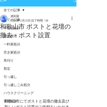
記事
全ての記事
便利屋
全ての記事
2021年12月20日
読了時間: 1分
和歌山市 ポストと花壇の
不用品処分
撤去・ポスト設置
遺品整理
一軒家処分
空き家処分
草刈り
剪定
引っ越し
引っ越しごみ処分
ハウスクリーニング
和歌山市にてポストと花壇の撤去及び
害獣駆除