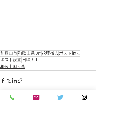
和歌山市
和歌山県
DIY
花壇撤去
ポスト撤去
ポスト設置
日曜大工
和歌山困り事
すべて表示
最新記事