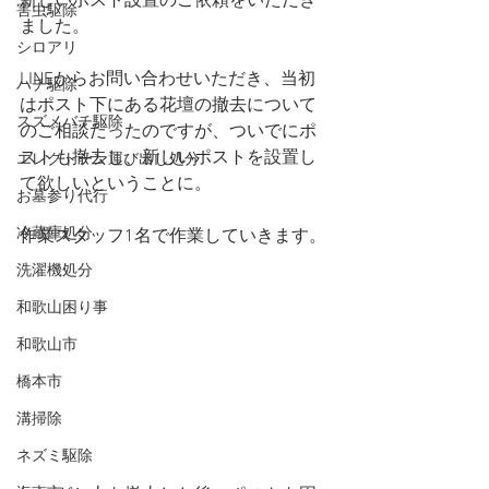
新しいポスト設置のご依頼をいただき
害虫駆除
ました。
シロアリ
LINEからお問い合わせいただき、当初
ハチ駆除
はポスト下にある花壇の撤去について
スズメバチ駆除
のご相談だったのですが、ついでにポ
ストも撤去し、新しいポストを設置し
エレクトーン運び出し処分
て欲しいということに。
お墓参り代行
冷蔵庫処分
作業スタッフ1名で作業していきます。
洗濯機処分
和歌山困り事
和歌山市
橋本市
溝掃除
ネズミ駆除