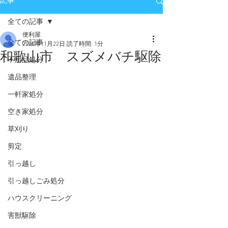
記事
全ての記事
便利屋
全ての記事
2020年11月22日
読了時間: 1分
和歌山市 スズメバチ駆除
不用品処分
遺品整理
一軒家処分
空き家処分
草刈り
剪定
引っ越し
引っ越しごみ処分
ハウスクリーニング
害獣駆除