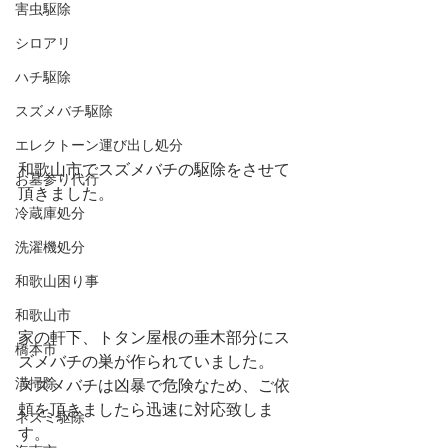
害虫駆除
シロアリ
ハチ駆除
スズメバチ駆除
エレクトーン運び出し処分
和歌山市でスズメバチの駆除をさせて
お墓参り代行
頂きました。
冷蔵庫処分
洗濯機処分
和歌山困り事
和歌山市
家の軒下、トタン屋根の垂木部分にス
橋本市
ズメバチの巣が作られていました。
溝掃除
スズメバチは凶暴で危険なため、ご依
頼を頂きましたら迅速に対応致しま
ネズミ駆除
す。