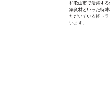
和歌山市で活躍する
築資材といった特殊
橋本市
溝掃除
ネズミ
ただいている軽トラ
います。
動物死骸撤去
蝙蝠