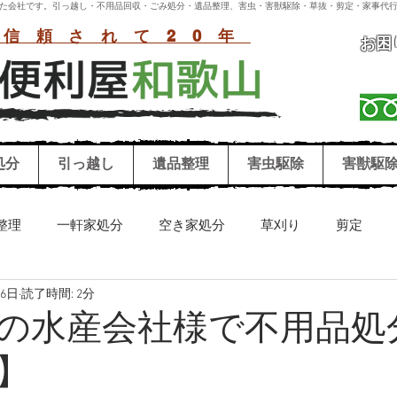
付いた会社です。引っ越し・不用品回収・ごみ処分・遺品整理、害虫・害獣駆除・草抜・剪定・家事代行
信頼されて20年
お困
処分
引っ越し
遺品整理
害虫駆除
害獣駆
整理
一軒家処分
空き家処分
草刈り
剪定
26日
読了時間: 2分
リーニング
害獣駆除
害虫駆除
シロアリ
ハチ
の水産会社様で不用品処
】
お墓参り代行
冷蔵庫処分
洗濯機処分
和歌山困り事