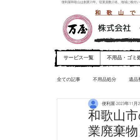
便利屋和歌山は創業20年、従業員数20名、地域に根
和歌山で
サービス一覧
不用品・ゴミ
全ての記事
不用品処分
遺品
便利屋
2023年11月
引っ越しごみ処分
ハウスク
和歌山市
業廃棄物
エレクトーン運び出し処分