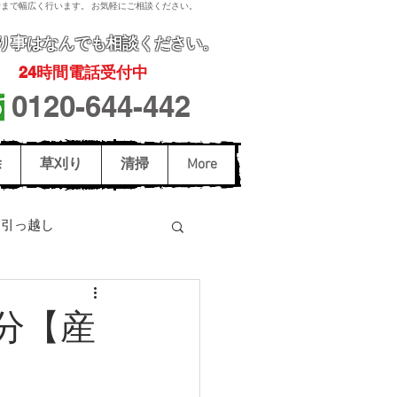
まで幅広く行います。 お気軽にご相談ください。
り事
はなんでも相談ください。
24
時間電話受付中
0120-644-442
除
草刈り
清掃
More
引っ越し
駆除
スズメバチ駆除
分【産
和歌山市