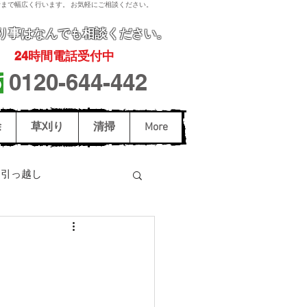
まで幅広く行います。 お気軽にご相談ください。
り事
はなんでも相談ください。
24
時間電話受付中
0120-644-442
除
草刈り
清掃
More
引っ越し
駆除
スズメバチ駆除
和歌山市