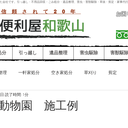
付いた会社です。引っ越し・不用品回収・ごみ処分・遺品整理、害虫・害獣駆除・草抜・剪定・家事代行
信頼されて20年
お困
処分
引っ越し
遺品整理
害虫駆除
害獣駆
整理
一軒家処分
空き家処分
草刈り
剪定
9日
読了時間: 1分
リーニング
害獣駆除
害虫駆除
シロアリ
ハチ
動物園 施工例
お墓参り代行
冷蔵庫処分
洗濯機処分
和歌山困り事