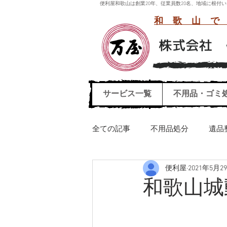
便利屋和歌山は創業20年、従業員数20名、地域に根
和歌山で
サービス一覧
不用品・ゴミ
全ての記事
不用品処分
遺品
便利屋
2021年5月2
引っ越しごみ処分
ハウスク
和歌山城
エレクトーン運び出し処分