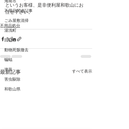
海南市
というお客様、是非便利屋和歌山にお
不用品関連記事
任せ下さい。
ごみ屋敷清掃
不用品処分
湯浅町
田辺市
動物死骸撤去
蝙蝠
塗装
すべて表示
最新記事
害虫駆除
和歌山県