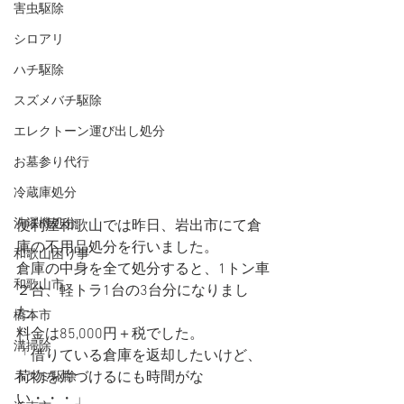
害虫駆除
シロアリ
ハチ駆除
スズメバチ駆除
エレクトーン運び出し処分
お墓参り代行
冷蔵庫処分
洗濯機処分
便利屋和歌山では昨日、岩出市にて倉
庫の不用品処分を行いました。
和歌山困り事
倉庫の中身を全て処分すると、1トン車
和歌山市
２台、軽トラ1台の3台分になりまし
た。
橋本市
料金は85,000円＋税でした。
溝掃除
「借りている倉庫を返却したいけど、
荷物を片づけるにも時間がな
ネズミ駆除
い・・・」