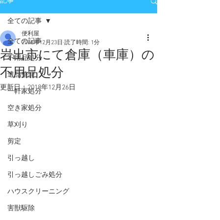
記事
全ての記事
便利屋
全ての記事
2018年12月23日
読了時間: 1分
岩出市にて倉庫（車庫）の
不用品処分
不用品処分
遺品整理
更新日：
2018年12月26日
一軒家処分
空き家処分
草刈り
剪定
引っ越し
引っ越しごみ処分
ハウスクリーニング
害獣駆除