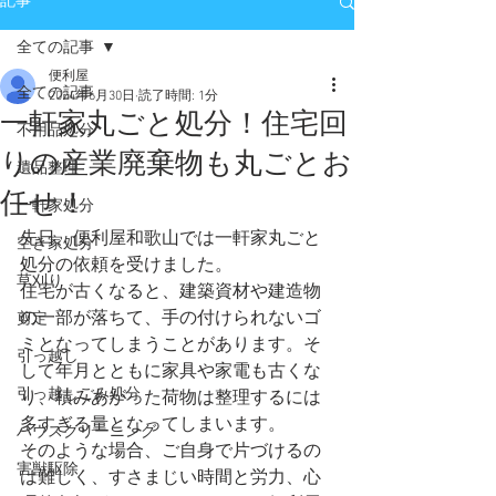
記事
全ての記事
便利屋
全ての記事
2024年6月30日
読了時間: 1分
一軒家丸ごと処分！住宅回
不用品処分
りの産業廃棄物も丸ごとお
遺品整理
任せ！
一軒家処分
先日、便利屋和歌山では一軒家丸ごと
空き家処分
処分の依頼を受けました。
草刈り
住宅が古くなると、建築資材や建造物
の一部が落ちて、手の付けられないゴ
剪定
ミとなってしまうことがあります。そ
引っ越し
して年月とともに家具や家電も古くな
引っ越しごみ処分
り、積みあがった荷物は整理するには
多すぎる量となってしまいます。
ハウスクリーニング
そのような場合、ご自身で片づけるの
害獣駆除
は難しく、すさまじい時間と労力、心