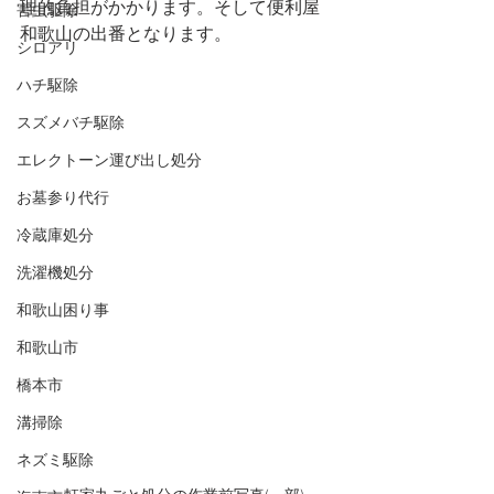
理的負担がかかります。そして便利屋
害虫駆除
和歌山の出番となります。
シロアリ
ハチ駆除
スズメバチ駆除
エレクトーン運び出し処分
お墓参り代行
冷蔵庫処分
洗濯機処分
和歌山困り事
和歌山市
橋本市
溝掃除
ネズミ駆除