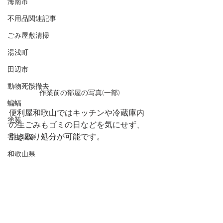
海南市
不用品関連記事
ごみ屋敷清掃
湯浅町
田辺市
動物死骸撤去
作業前の部屋の写真(一部)
蝙蝠
便利屋和歌山ではキッチンや冷蔵庫内
塗装
の生ごみもゴミの日などを気にせず、
引き取り処分が可能です。
害虫駆除
和歌山県