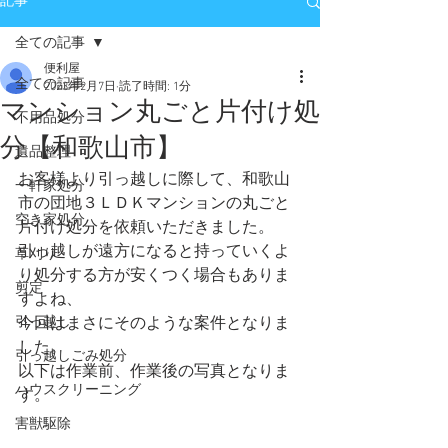
記事
全ての記事
便利屋
全ての記事
2023年2月7日
読了時間: 1分
マンション丸ごと片付け処
不用品処分
分【和歌山市】
遺品整理
お客様より引っ越しに際して、和歌山
一軒家処分
市の団地３ＬＤＫマンションの丸ごと
空き家処分
片付け処分を依頼いただきました。
引っ越しが遠方になると持っていくよ
草刈り
り処分する方が安くつく場合もありま
剪定
すよね、
引っ越し
今回はまさにそのような案件となりま
した。
引っ越しごみ処分
以下は作業前、作業後の写真となりま
ハウスクリーニング
す。
害獣駆除