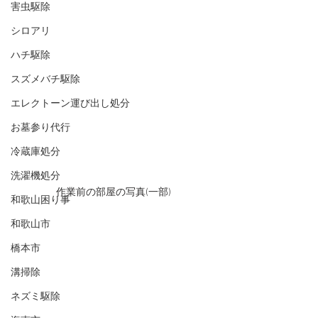
害虫駆除
シロアリ
ハチ駆除
スズメバチ駆除
エレクトーン運び出し処分
お墓参り代行
冷蔵庫処分
洗濯機処分
作業前の部屋の写真(一部)
和歌山困り事
和歌山市
橋本市
溝掃除
ネズミ駆除