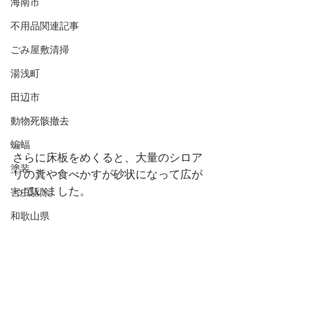
海南市
不用品関連記事
ごみ屋敷清掃
湯浅町
田辺市
動物死骸撤去
蝙蝠
さらに床板をめくると、大量のシロア
塗装
リの糞や食べかすが砂状になって広が
っていました。
害虫駆除
和歌山県