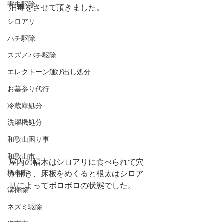
害虫駆除
消毒をさせて頂きました。
シロアリ
ハチ駆除
スズメバチ駆除
エレクトーン運び出し処分
お墓参り代行
冷蔵庫処分
洗濯機処分
和歌山困り事
和歌山市
屋内の幅木はシロアリに食べられて穴
橋本市
が開き、床板をめくると根太はシロア
リによってボロボロの状態でした。
溝掃除
ネズミ駆除