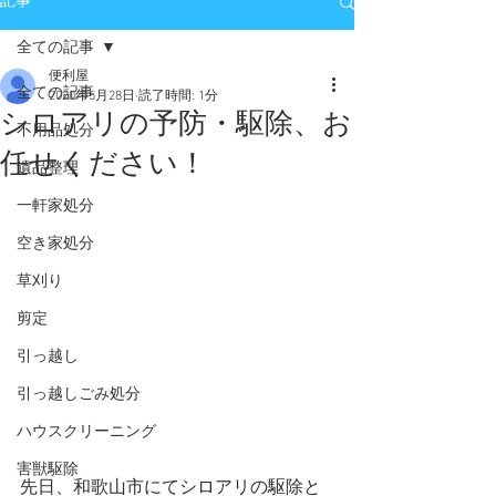
記事
全ての記事
便利屋
全ての記事
2020年5月28日
読了時間: 1分
シロアリの予防・駆除、お
不用品処分
任せください！
遺品整理
一軒家処分
空き家処分
草刈り
剪定
引っ越し
引っ越しごみ処分
ハウスクリーニング
害獣駆除
先日、和歌山市にてシロアリの駆除と