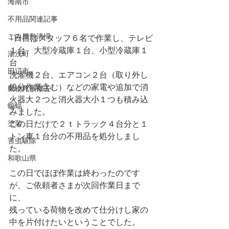
海南市
不用品関連記事
ごみ屋敷清掃
1日目はスタッフ６名で作業し、テレビ
１台、大型冷蔵庫１台、小型冷蔵庫１
湯浅町
台
田辺市
洗濯機２台、エアコン２台（取り外し
処分作業含む）などの家電や追加で消
動物死骸撤去
火器大２つと消火器大小１つも積み込
蝙蝠
みました。
この日だけで２ｔトラック４台分と１
塗装
トン車１台分の不用品を処分しまし
害虫駆除
た。
和歌山県
この日でほぼ作業は終わったのです
が、ご依頼者さまが次回作業日まで
に、
残っている荷物を改めて仕分けし家の
中を片付けたいということでした。