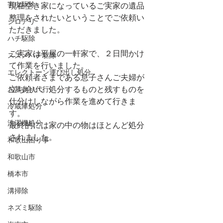
害虫駆除
現在空き家になっているご実家の遺品
整理をされたいということでご依頼い
シロアリ
ただきました。
ハチ駆除
ご実家は平屋の一軒家で、２日間かけ
スズメバチ駆除
て作業を行いました。
エレクトーン運び出し処分
ご依頼者さまである息子さんご夫婦が
立ち会い、処分するものと残すものを
お墓参り代行
仕分けしながら作業を進めて行きま
冷蔵庫処分
す。
洗濯機処分
最終的には家の中の物はほとんど処分
されました。
和歌山困り事
和歌山市
橋本市
溝掃除
ネズミ駆除