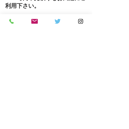
利用下さい。
和歌山県
大型家具処分
遺品整理
エアコン処分
かつらぎ町
大型家電処分
遺品整理
和歌山困り事
洗濯機処分