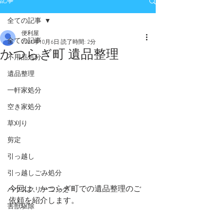
記事
全ての記事
便利屋
全ての記事
2021年10月6日
読了時間: 2分
かつらぎ町 遺品整理
不用品処分
遺品整理
一軒家処分
空き家処分
草刈り
剪定
引っ越し
引っ越しごみ処分
今回は、かつらぎ町での遺品整理のご
ハウスクリーニング
依頼を紹介します。
害獣駆除