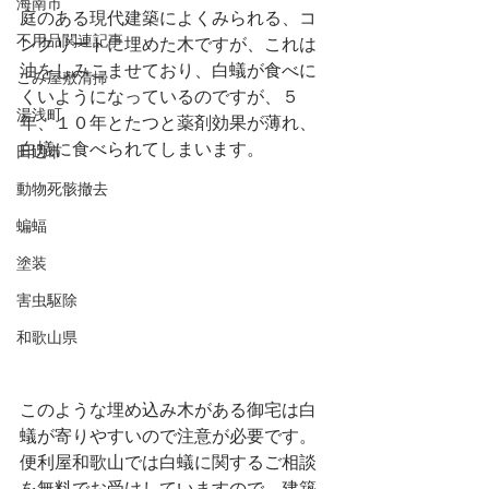
海南市
庭のある現代建築によくみられる、コ
不用品関連記事
ンクリートに埋めた木ですが、これは
油をしみこませており、白蟻が食べに
ごみ屋敷清掃
くいようになっているのですが、５
湯浅町
年、１０年とたつと薬剤効果が薄れ、
白蟻に食べられてしまいます。
田辺市
動物死骸撤去
蝙蝠
塗装
害虫駆除
和歌山県
このような埋め込み木がある御宅は白
蟻が寄りやすいので注意が必要です。
便利屋和歌山では白蟻に関するご相談