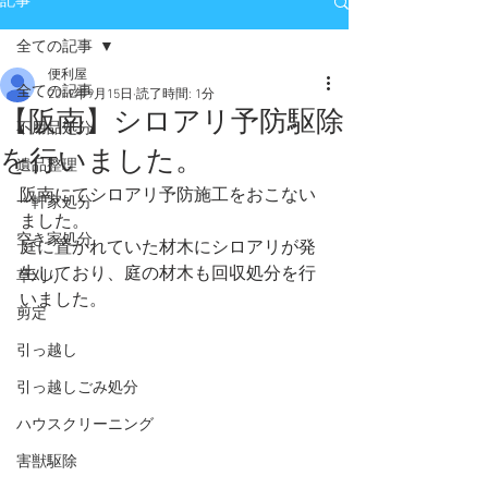
記事
全ての記事
便利屋
全ての記事
2019年9月15日
読了時間: 1分
【阪南】シロアリ予防駆除
不用品処分
を行いました。
遺品整理
阪南にてシロアリ予防施工をおこない
一軒家処分
ました。
空き家処分
庭に置かれていた材木にシロアリが発
生しており、庭の材木も回収処分を行
草刈り
いました。
剪定
引っ越し
引っ越しごみ処分
ハウスクリーニング
害獣駆除