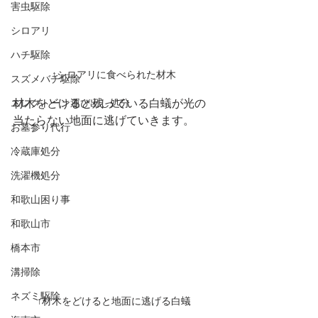
害虫駆除
シロアリ
ハチ駆除
↑シロアリに食べられた材木
スズメバチ駆除
材木をどけると残っている白蟻が光の
エレクトーン運び出し処分
当たらない地面に逃げていきます。
お墓参り代行
冷蔵庫処分
洗濯機処分
和歌山困り事
和歌山市
橋本市
溝掃除
ネズミ駆除
↑材木をどけると地面に逃げる白蟻