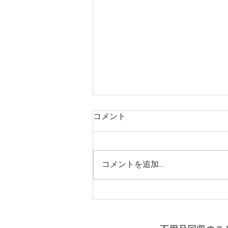
コメント
コメントを追加…
大阪市から京都府笠置町 軽
トラ引っ越し