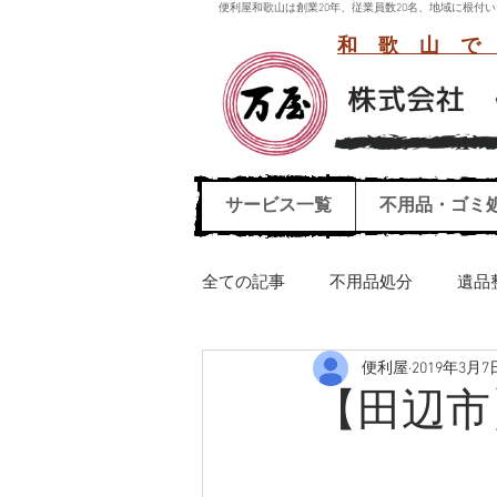
便利屋和歌山は創業20年、従業員数20名、地域に根
和歌山で
サービス一覧
不用品・ゴミ
全ての記事
不用品処分
遺品
便利屋
2019年3月7
引っ越しごみ処分
ハウスク
【田辺市
エレクトーン運び出し処分