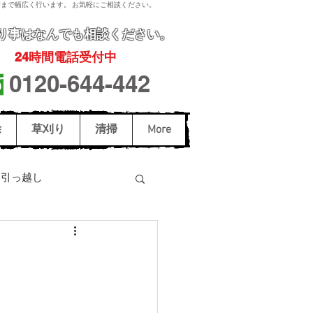
まで幅広く行います。 お気軽にご相談ください。
り事
はなんでも相談ください。
24
時間電話受付中
0120-644-442
除
草刈り
清掃
More
引っ越し
駆除
スズメバチ駆除
和歌山市