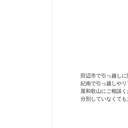
橋本市
溝掃除
ネズミ
動物死骸撤去
蝙蝠
田辺市で引っ越しに
紀南で引っ越しやリ
屋和歌山にご相談く
分別していなくても