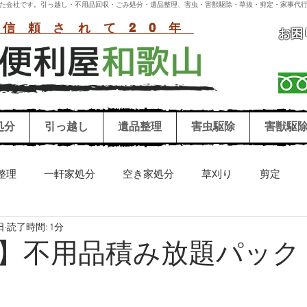
付いた会社です。引っ越し・不用品回収・ごみ処分・遺品整理、害虫・害獣駆除・草抜・剪定・家事代行
信頼されて20年
お困
処分
引っ越し
遺品整理
害虫駆除
害獣駆
整理
一軒家処分
空き家処分
草刈り
剪定
日
読了時間: 1分
リーニング
害獣駆除
害虫駆除
シロアリ
ハチ
】不用品積み放題パック
お墓参り代行
冷蔵庫処分
洗濯機処分
和歌山困り事