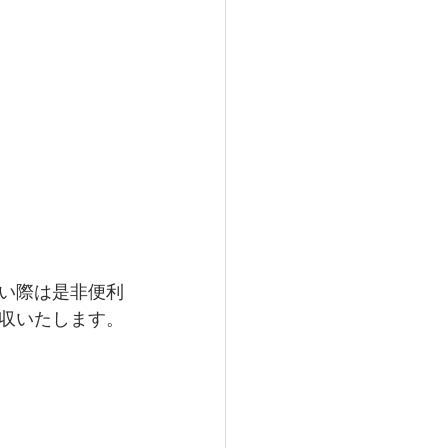
浅町
田辺市
い際は是非便利
収いたします。