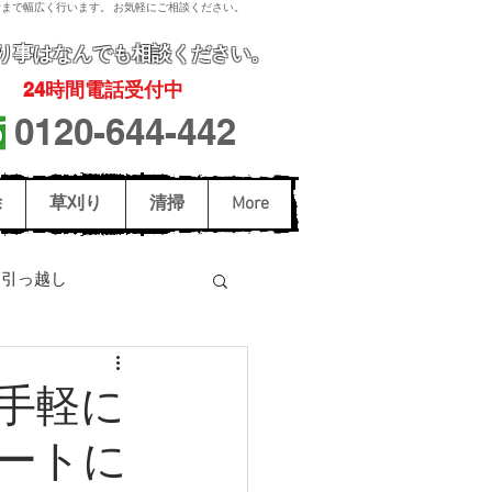
まで幅広く行います。 お気軽にご相談ください。
り事
はなんでも相談ください。
24
時間電話受付中
0120-644-442
除
草刈り
清掃
More
引っ越し
駆除
スズメバチ駆除
手軽に
ートに
和歌山市