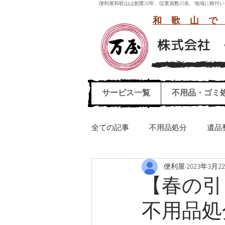
便利屋和歌山は創業20年、従業員数20名、地域に根
和歌山で
サービス一覧
不用品・ゴミ
全ての記事
不用品処分
遺品
便利屋
2023年3月2
引っ越しごみ処分
ハウスク
【春の引
不用品処
エレクトーン運び出し処分