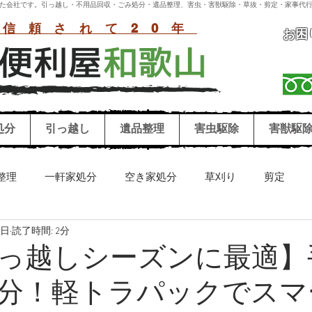
付いた会社です。引っ越し・不用品回収・ごみ処分・遺品整理、害虫・害獣駆除・草抜・剪定・家事代行
信頼されて20年
お困
処分
引っ越し
遺品整理
害虫駆除
害獣駆
整理
一軒家処分
空き家処分
草刈り
剪定
2日
読了時間: 2分
リーニング
害獣駆除
害虫駆除
シロアリ
ハチ
っ越しシーズンに最適】
分！軽トラパックでスマ
お墓参り代行
冷蔵庫処分
洗濯機処分
和歌山困り事