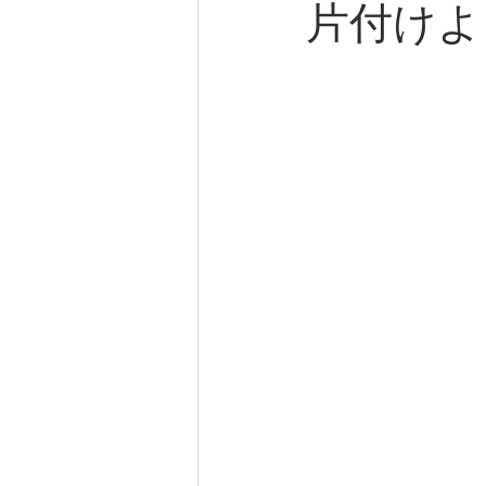
片付けよ
橋本市
溝掃除
ネズミ
動物死骸撤去
蝙蝠