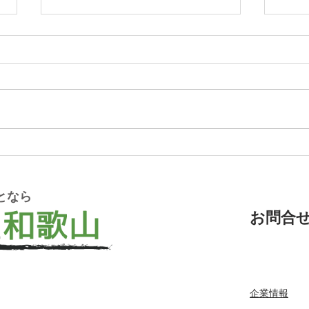
和歌山市でエアコン取り外し
和歌
処分を行いました
るご
た
となら
お問合せ T
企業情報