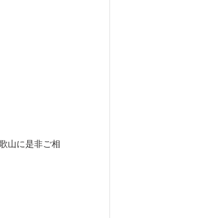
浅町
田辺市
歌山に是非ご相