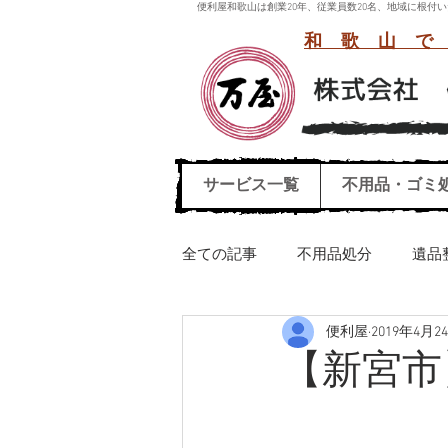
便利屋和歌山は創業20年、従業員数20名、地域に根
和歌山で
サービス一覧
不用品・ゴミ
全ての記事
不用品処分
遺品
便利屋
2019年4月2
引っ越しごみ処分
ハウスク
【新宮市
エレクトーン運び出し処分