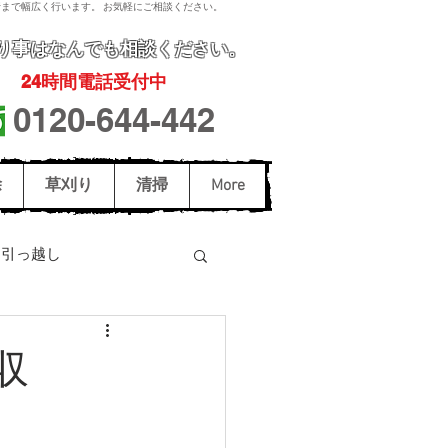
まで幅広く行います。 お気軽にご相談ください。
り事
はなんでも相談ください。
24
時間電話受付中
0120-644-442
除
草刈り
清掃
More
引っ越し
駆除
スズメバチ駆除
収
和歌山市