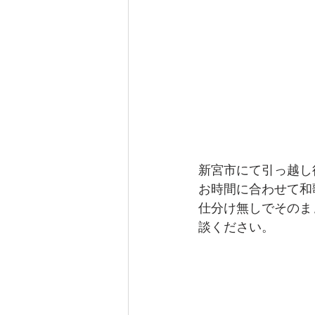
橋本市
溝掃除
ネズミ
動物死骸撤去
蝙蝠
新宮市にて引っ越し
お時間に合わせて和
仕分け無しでそのま
談ください。