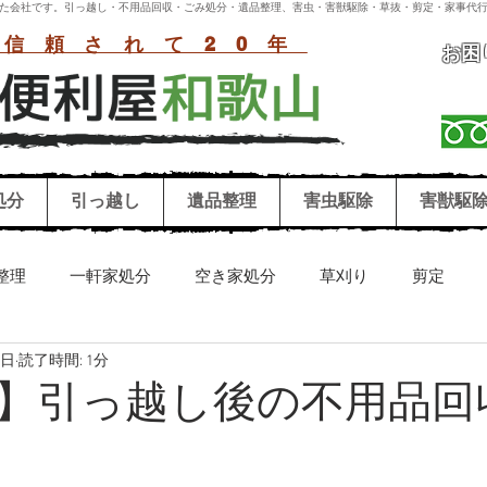
付いた会社です。引っ越し・不用品回収・ごみ処分・遺品整理、害虫・害獣駆除・草抜・剪定・家事代行
信頼されて20年
お困
処分
引っ越し
遺品整理
害虫駆除
害獣駆
整理
一軒家処分
空き家処分
草刈り
剪定
4日
読了時間: 1分
リーニング
害獣駆除
害虫駆除
シロアリ
ハチ
】引っ越し後の不用品回
お墓参り代行
冷蔵庫処分
洗濯機処分
和歌山困り事