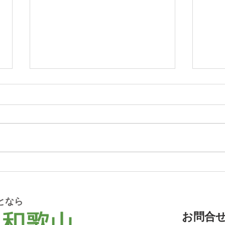
和歌山市 休耕地250坪の草
和歌
刈施工事例
処分
となら
お問合せ T