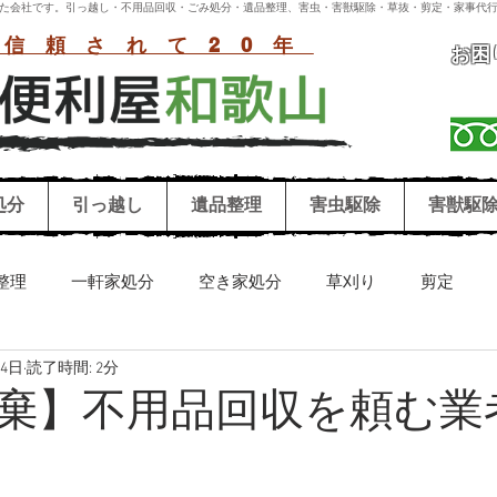
付いた会社です。引っ越し・不用品回収・ごみ処分・遺品整理、害虫・害獣駆除・草抜・剪定・家事代行
信頼されて20年
お困
処分
引っ越し
遺品整理
害虫駆除
害獣駆
整理
一軒家処分
空き家処分
草刈り
剪定
24日
読了時間: 2分
リーニング
害獣駆除
害虫駆除
シロアリ
ハチ
棄】不用品回収を頼む業
お墓参り代行
冷蔵庫処分
洗濯機処分
和歌山困り事