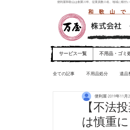
便利屋和歌山は創業20年、従業員数20名、地域に根
和歌山で
サービス一覧
不用品・ゴミ
全ての記事
不用品処分
遺品
便利屋
2019年11月
引っ越しごみ処分
ハウスク
【不法投
は慎重に
エレクトーン運び出し処分