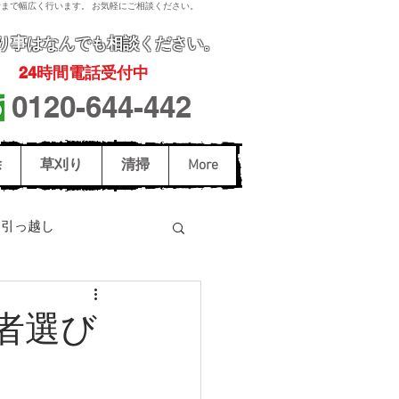
まで幅広く行います。 お気軽にご相談ください。
り事
はなんでも相談ください。
24
時間電話受付中
0120-644-442
除
草刈り
清掃
More
引っ越し
駆除
スズメバチ駆除
者選び
和歌山市