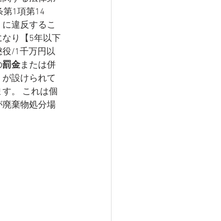
条第1項第14
」に違反するこ
になり【5年以下
懲役/1千万円以
の
罰金
または併
】が設けられて
ます。 これは個
が廃棄物処分場