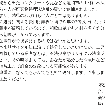
場から出たコンクリートや瓦などを亀岡市の山林に不法
ら４人が廃棄物処理法違反の疑いで逮捕されました。 
駆除
海南市
不用品関連記事
ごみ屋敷清掃
湯
すが、隣県の和歌山も他人ごとではありません。
の処分に関する費用は業界平均で昨年の2倍以上になっ
費用が倍増しているので、和歌山県でも木材を多く処分
ら悲鳴が上がっております。
な事件が今後多発するのではないかと思います。
本来リサイクル法に沿って処分しないといけない、エア
回収している業者などは、不法投棄やリサイクル法違反
さい。その時はよくても、あなたが処分した冷蔵庫など
持ち主まで罰金の対象になる可能性があります。
慎重に、なんでもかんでも無料で処分します、回収しま
注意ください。
不
合
棄
掃