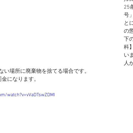
25
号
と
の
下
科
い
人
ない場所に廃棄物を捨てる場合です。
罰金になります。
com/watch?v=vVaDTswZDMI