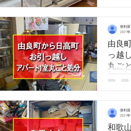
校にて、2
分）のご依
移転に伴い
いという事
便利屋
不用品の引
2021
要望でした。
由良町
っ越
丸ご
由良町のア
ホームへの
ート1室丸
た。 ご依
の息子さん
便利屋
りと作業は
2021
れる日に行い
和歌山