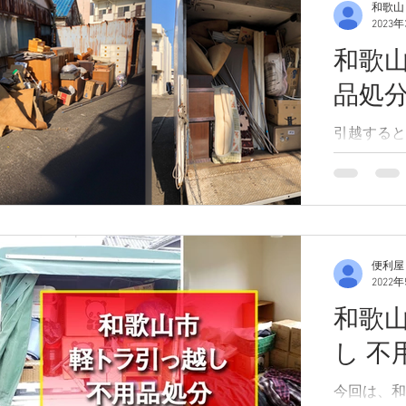
和歌山
す。 便利
2023
らの依頼が
和歌
品処
引越すると
不用品がで
不用品処分
介します。
用品を回収
ました。 
ますが、不
便利屋
2022
は取り扱って
和歌山
し 不
今回は、和