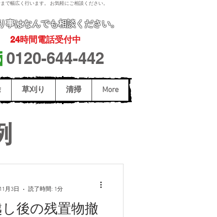
まで幅広く行います。 お気軽にご相談ください。
り事
はなんでも相談ください。
24
時間電話受付中
0120-644-442
除
草刈り
清掃
More
例
年11月3日
読了時間: 1分
越し後の残置物撤