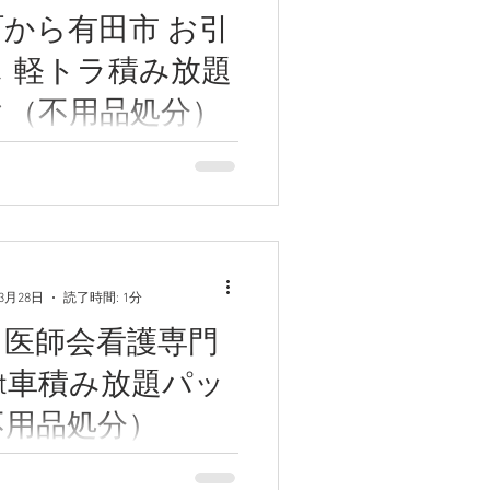
から有田市 お引
 軽トラ積み放題
ク（不用品処分）
有田市への単身引っ越し及び
放題パック（不用品処分）の
ただきました。 3月1日に引っ
積もり依頼をいただき、2日
てお見積もりいたしました。
っ越しなのですが、現在住ん
年3月28日
読了時間: 1分
の間取りが3DKと広いため荷
田医師会看護専門
他...
2t車積み放題パッ
不用品処分）
ある岸和田医師会看護専門学