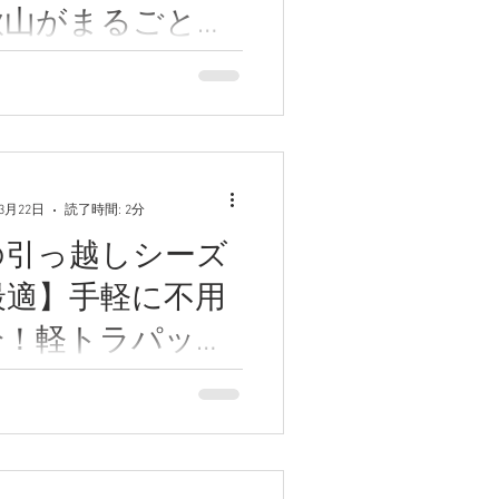
歌山がまるごと片
！
のマンションの不用品処分を
山がまるごと片付け！お客様
っ越し済みで、残されたもの
付けて何もない状態にするこ
で、引っ越し先にお客様がい
ため、立ち合いなしで作業を
年3月22日
読了時間: 2分
になりました。
の引っ越しシーズ
最適】手軽に不用
分！軽トラパック
マートに片付けよ
高校の卒業式が行われる時期
たな生活をスタートさせる人
す。また、就職や転勤に伴っ
をする人も多いため、不用品
ズが高まると言われていま