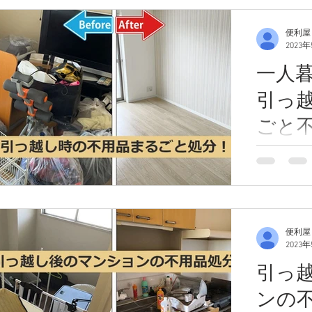
便利屋
2023
一人
引っ
ごと
こんにちは
一人暮らし
し、行った
ードをお伝
便利屋
2023
引っ
ンの