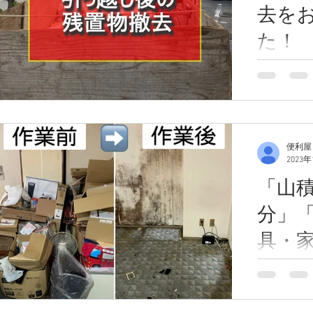
去を
た！
引っ越し後
した！今回
った不要品
事
た。ご利用
ク」プラン
便利屋
類、ごみ袋
2023
括で回収・
「山
の記事
分」
具・
分」
こんにちわ
らご依頼を
紹介
行ったお話