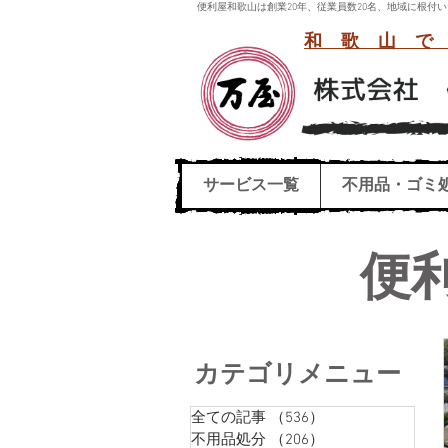
便利屋和歌山は創業20年、従業員数20名、地域に根
和歌山で
サービス一覧
不用品・ゴミ
便
カテゴリメニュー
全ての記事
（536）
536件の記事
不用品処分
（206）
206件の記事