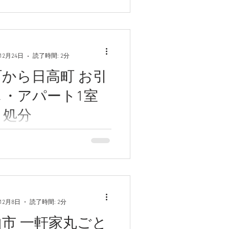
t車積み放題パック（不用品処
頼をいただきました。 学校の
不要になった備品を処分した
で、移転作業当日のお昼頃、
き取りに来て欲しいというご
年12月24日
読了時間: 2分
...
から日高町 お引
し・アパート1室
と処分
パートから日高町の有料老人
お引っ越しとそれに伴うアパ
ごと処分をお引き受けしまし
頼者さまはアパートの借主さん
で、関東在住のためお見積も
ご依頼者さまが和歌山に来ら
年12月8日
読了時間: 2分
ました。...
市 一軒家丸ごと