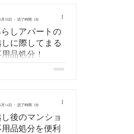
年5月30日
読了時間: 2分
暮らしアパートの
越しに際してまる
不用品処分！
、便利屋和歌山です。今日は
のアパートの引っ越しに際
不用品処分についてのエピソ
えします。
年5月14日
読了時間: 2分
越し後のマンショ
不用品処分を便利