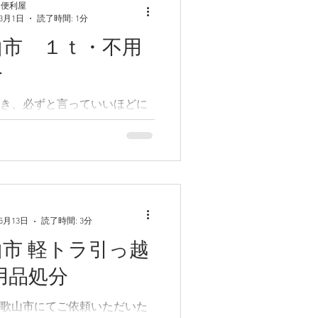
 便利屋
屋和歌山でも毎年春はお客様か
年3月1日
読了時間: 1分
増える時期となります。...
山市 １ｔ・不用
分
き、必ずと言っていいほどに
ます。 今回は引っ越しに伴う
の依頼がありましたのでご紹
 １月中に引っ越しするので不
してほしいとのご依頼があり
引越は引っ越し業者へお願いし
用品の処分は引っ越し業者で
年5月13日
読了時間: 3分
いな...
市 軽トラ引っ越
用品処分
歌山市にてご依頼いただいた