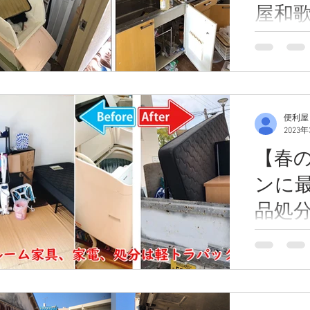
屋和
付け
引っ越し後
便利屋和歌
はすでに引
を丸ごと片
とをご希望
便利屋
らっしゃる
2023
進めること
【春
ンに
品処
でス
春は大学や
であり、新
う
が多くいま
て引っ越し
処分のニー