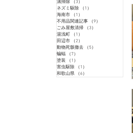
溝掃除
（3）
3件の記事
ネズミ駆除
（1）
1件の記事
海南市
（1）
1件の記事
不用品関連記事
（9）
9件の記事
ごみ屋敷清掃
（3）
3件の記事
湯浅町
（1）
1件の記事
田辺市
（2）
2件の記事
動物死骸撤去
（5）
5件の記事
蝙蝠
（7）
7件の記事
塗装
（1）
1件の記事
害虫駆除
（1）
1件の記事
和歌山県
（6）
6件の記事