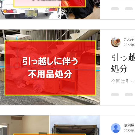
引っ越し及
たします。
の引っ越し
についてお
4月末に現
4月中に作
こね子
2022
り日もないの
引っ
処分
今回は引っ
てご紹介し
とのことで
社が請け負
部屋でした
で荷物を降
員1名で不
便利屋
2022
た。25分ほ