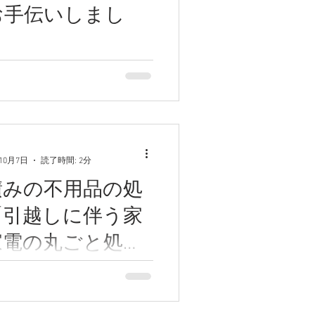
お手伝いしまし
の残置物撤去をお手伝いしま
は、引っ越し後に残ってしま
の撤去をご依頼いただきまし
いただいたのは「軽トラパッ
。ベッドや紙類、自転車、衣
など、さまざまな残置物を一
年10月7日
読了時間: 2分
処分いたしました。
積みの不用品の処
「引越しに伴う家
家電の丸ごと処
、２つの事例をご
！今回は和歌山市のお客様か
いただき、2件の不用品処分を
をご紹介します。