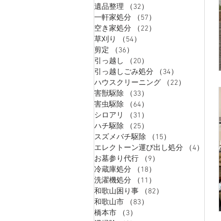
遺品整理
（32）
32件の記事
一軒家処分
（57）
57件の記事
空き家処分
（22）
22件の記事
草刈り
（54）
54件の記事
剪定
（36）
36件の記事
引っ越し
（20）
20件の記事
引っ越しごみ処分
（34）
34件の記事
ハウスクリーニング
（22）
22件の記
害獣駆除
（33）
33件の記事
害虫駆除
（64）
64件の記事
シロアリ
（31）
31件の記事
ハチ駆除
（25）
25件の記事
スズメバチ駆除
（15）
15件の記事
エレクトーン運び出し処分
（4）
4件
お墓参り代行
（9）
9件の記事
冷蔵庫処分
（18）
18件の記事
洗濯機処分
（11）
11件の記事
和歌山困り事
（82）
82件の記事
和歌山市
（83）
83件の記事
橋本市
（3）
3件の記事