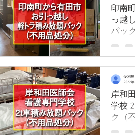
印南町
っ越し
パッ
印南町から
軽トラ積み
ご依頼をい
越しのお見
後、現地に
便利屋
単身での引
2022
でいるお宅
岸和
物量が多く、
学校 
ク（
岸和田市に