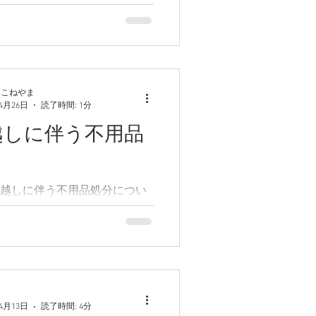
び不用品処分について紹介い
 3月10日、お電話で同市内へ
と、それに伴う不用品の処分
問い合わせいただきました。
在のお住まいを退去予定の為、
業をご希望ということで、あま
 こねやま
年4月26日
読了時間: 1分
...
越しに伴う不用品
越しに伴う不用品処分につい
ます。 引っ越しは他社で行う
したので、不用品処分のみ弊
いました。マンション3階のお
が他社の引っ越し業者が下ま
ろしてくれていたので、作業
用品をトラックに積み込みまし
年4月13日
読了時間: 4分
どで...